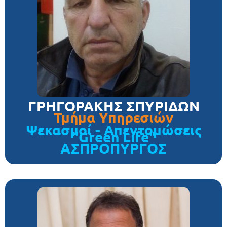
ΓΡΗΓΟΡΑΚΗΣ ΣΠΥΡΙΔΩΝ
Τμήμα Υπηρεσιών
Ψεκασμοί - Απεντομώσεις
"Green Life"
ΑΣΠΡΟΠΥΡΓΟΣ