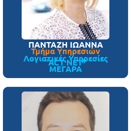
ΠΑΝΤΑΖΗ ΙΩΑΝΝΑ
Τμήμα Υπηρεσιών
Λογιστικές Υπηρεσίες
"ACT NET"
ΜΕΓΑΡΑ