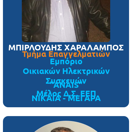
ΜΠΙΡΛΟΥΔΗΣ ΧΑΡΑΛΑΜΠΟΣ
Τμήμα Επαγγελματιών
Εμπόριο
Οικιακών Ηλεκτρικών
Συσκευών
"ANAIS"
Μέλος Δ.Σ. ΕΕΠ
ΝΙΚΑΙΑ - ΜΕΓΑΡΑ