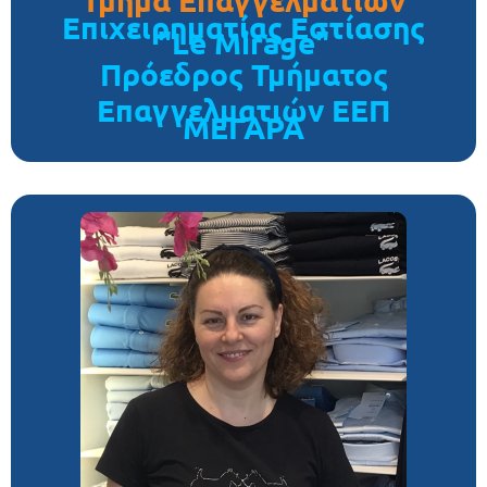
Επιχειρηματίας Εστίασης
"Le Mirage"
Πρόεδρος Τμήματος
Επαγγελματιών ΕΕΠ
ΜΕΓΑΡΑ