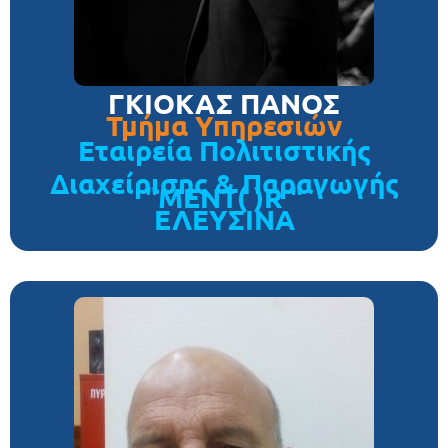
ΓΚΙΟΚΑΣ ΠΑΝΟΣ
Τμήμα Υπηρεσιών
Εταιρεία Πολιτιστικής
Διαχείρισης & Παραγωγής
"MENT( )R "
ΕΛΕΥΣΙΝΑ