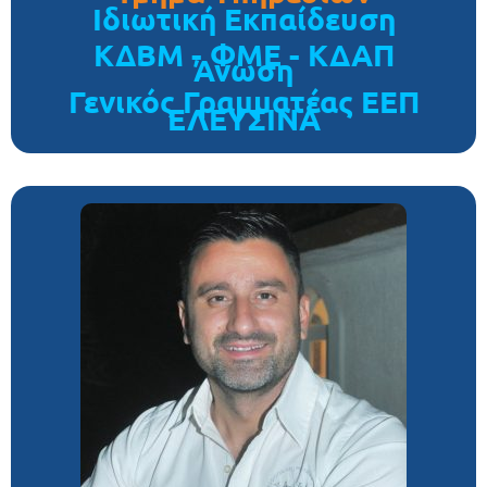
Ιδιωτική Εκπαίδευση
ΚΔΒΜ - ΦΜΕ - ΚΔΑΠ
Άνωση
Γενικός Γραμματέας ΕΕΠ
ΕΛΕΥΣΙΝΑ