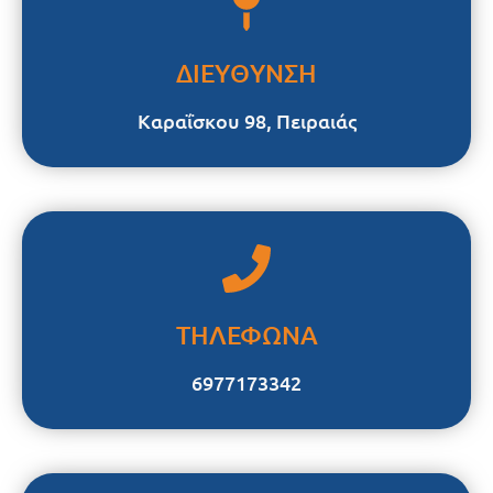
ΔΙΕΥΘΥΝΣΗ
Καραΐσκου 98, Πειραιάς
ΤΗΛΕΦΩΝΑ
6977173342