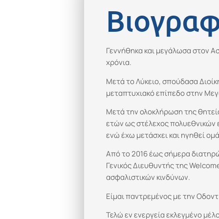
Βιογραφ
Γεννήθηκα και μεγάλωσα στον Ασ
χρόνια.
Μετά το Λύκειο, σπούδασα Διοίκ
μεταπτυχιακό επίπεδο στην Μεγά
Μετά την ολοκλήρωση της θητεία
ετών ως στέλεχος πολυεθνικών 
ενώ έχω μετάσχει και ηγηθεί ομά
Από το 2016 έως σήμερα διατηρ
Γενικός Διευθυντής της Welcome 
ασφαλιστικών κινδύνων.
Είμαι παντρεμένος με την Οδοντ
Τελώ εν ενεργεία εκλεγμένο μέλ