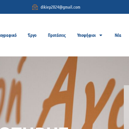
dikiep2024@gmail.com
ιογραφικό
Έργο
Προτάσεις
Υποψήφιοι
Νέα