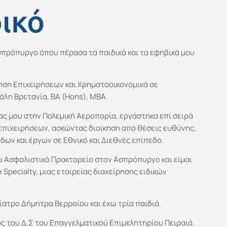
ικό
πρόπυργο όπου πέρασα τα παιδικά και τα εφηβικά μου
ηση Επιχειρήσεων και Χρηματοοικονομικά σε
λη Βρετανία, ΒΑ (Ηons), MBA.
ς μου στην Πολεμική Αεροπορία, εργάστηκα επί σειρά
επιχειρήσεων, ασκώντας διοίκηση απο θέσεις ευθύνης,
δων και έργων σε Εθνικό και Διεθνές επίπεδο.
ώ Ασφαλιστικό Πρακτορείο στον Ασπρόπυργο και είμαι
Specialty, μιας εταιρείας διαχείρησης ειδικών
ίατρο Δήμητρα Βερροίου και έχω τρία παιδιά.
ος του Δ.Σ του Επαγγελματικού Επιμελητηρίου Πειραιά.