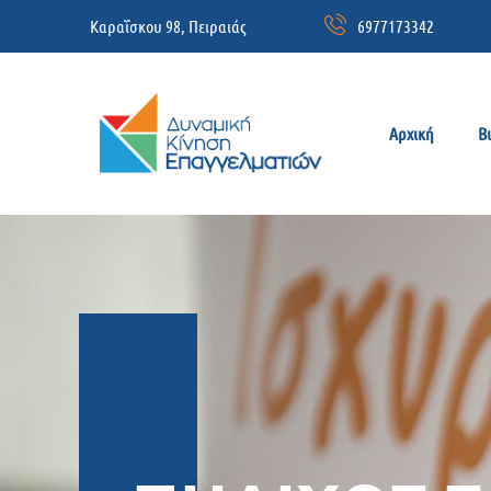
Καραΐσκου 98, Πειραιάς
6977173342
Αρχική
Β