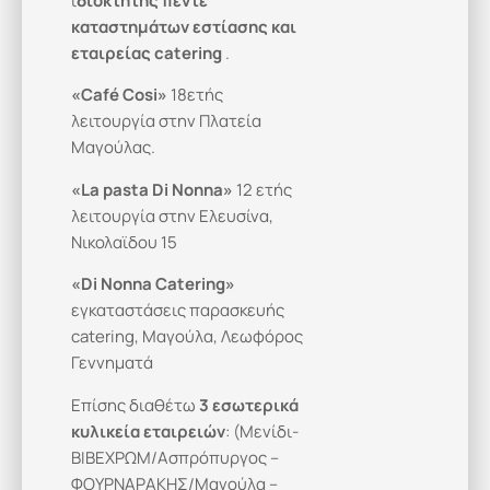
ι
διοκτήτης πέντε
καταστημάτων εστίασης και
εταιρείας
catering
.
«
Café
Cosi»
18ετής
λειτουργία στην Πλατεία
Μαγούλας.
«
La
pasta
Di Ν
onna»
12 ετής
λειτουργία στην Ελευσίνα,
Νικολαϊδου 15
«
Di
Nonna
Catering»
εγκαταστάσεις παρασκευής
catering, Μαγούλα, Λεωφόρος
Γεννηματά
Επίσης διαθέτω
3 εσωτερικά
κυλικεία εταιρειών
: (Μενίδι-
ΒΙΒΕΧΡΩΜ/Ασπρόπυργος –
ΦΟΥΡΝΑΡΑΚΗΣ/Μαγούλα –