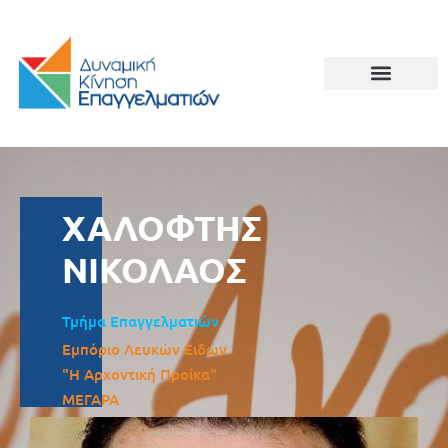
ΧΑΛΟΦΤΗΣ
ΝΙΚΟΛΑΟΣ
Τμήμα Επαγγελματιών
Εμπόριο Λευκών Ειδών
"Η Αρχοντική Προίκα"
ΜΕΓΑΡΑ