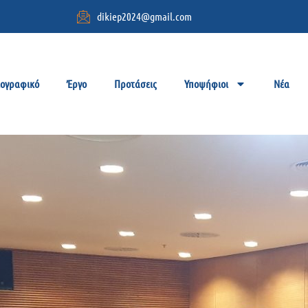
dikiep2024@gmail.com
ιογραφικό
Έργο
Προτάσεις
Υποψήφιοι
Νέα