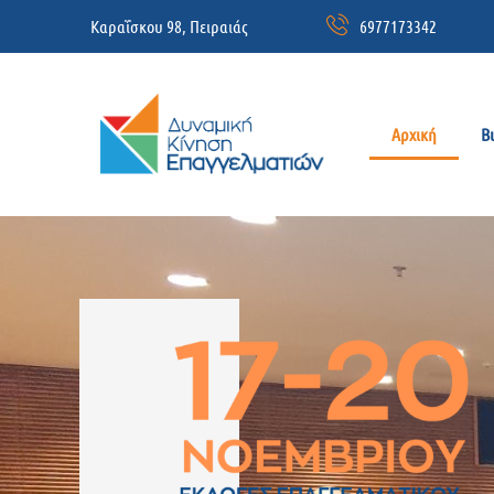
Καραΐσκου 98, Πειραιάς
6977173342
Αρχική
Β