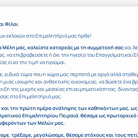
αι Φίλοι
ων εκλογών στο Επιμελητήριό μας ήρθε!
α Μέλη μας, καλείστε καταρχάς με τη συμμετοχή
σας
και δ
ς, να επιβραβεύσετε ή όχι την ηγεσία του Επαγγελματικού Ε
ίας είχα την τιμή να ηγούμαι.
ε, ειδικά τώρα που η χώρα μας περπατά με αργά αλλά σταθ
η μιας ισχυρής και ανθεκτικής οικονομίας, να δώσετε ένα β
ιξη της μικρής και μεσαίας επιχειρηματικότητας, δίνοντα
σας στο Επιμελητήριό μας.
8 και την πρώτη ημέρα ανάληψης των καθηκόντων μας
,
ως
λματικού Επιμελητηρίου
Πειραιά
,
θέσαμε ως πρωταρχικό 
μφερόντων των Μελών μας.
αμε, τρέξαμε, μεγαλώσαμε, θέσαμε στόχους και τους πετ