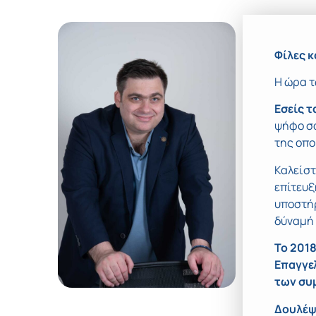
Φίλες κ
Η ώρα τ
Εσείς τ
ψήφο σα
της οπο
Καλείστ
επίτευξ
υποστήρ
δύναμή 
Το 201
Επαγγε
των συ
Δουλέψ