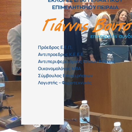
Πρόεδρος Ε.Ε.Π.
Αντιπροεδρος Κ.Ε.Ε.Ε.
Αντιπεριφερειάρχης Νήσων Αττικής
Οικονομολόγος MBA
Σύμβουλος Επιχειρήσεων
Λογιστής – Φοροτεχνικός