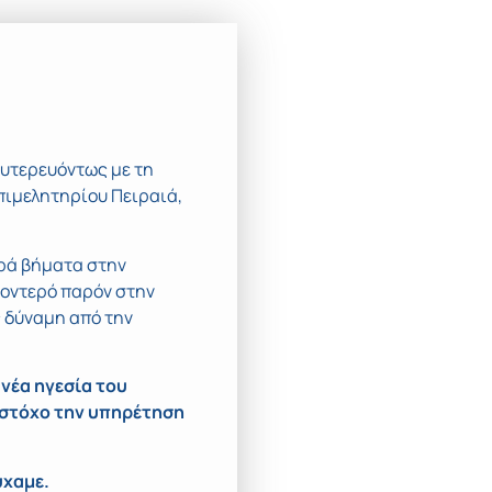
ευτερευόντως με τη
πιμελητηρίου Πειραιά,
ερά βήματα στην
ροντερό παρόν στην
ς δύναμη από την
 νέα ηγεσία του
στόχο την υπηρέτηση
ύχαμε.