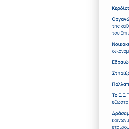
Κερδίσα
Οργανώ
της κα
του Επι
Νοικοκ
οικονομ
Εδραιώ
Στηρίξ
Πολλαπ
Το Ε.Ε.
εξωστρ
Δράσαμ
κοινωνι
εταίρου