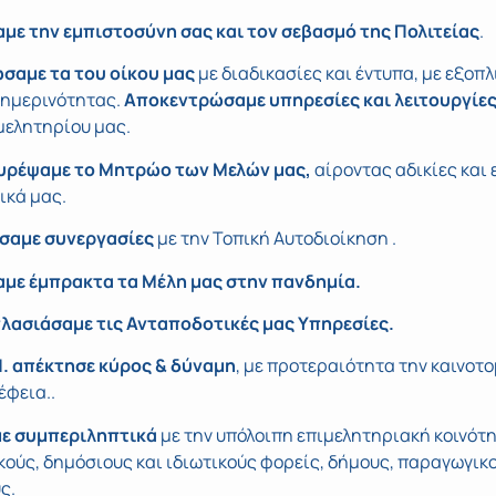
με την εμπιστοσύνη σας και τον σεβασμό της Πολιτείας
.
σαμε τα του οίκου μας
με διαδικασίες και έντυπα, με εξοπ
θημερινότητας.
Αποκεντρώσαμε υπηρεσίες και λειτουργίε
μελητηρίου μας.
υρέψαμε το Μητρώο των Μελών μας,
αίροντας αδικίες και 
ικά μας.
σαμε συνεργασίες
με την Τοπική Αυτοδιοίκηση .
αμε έμπρακτα τα Μέλη μας στην πανδημία.
λασιάσαμε τις Ανταποδοτικές μας Υπηρεσίες.
Π. απέκτησε κύρος & δύναμη
, με προτεραιότητα την καινοτο
έφεια..
ε συμπεριληπτικά
με την υπόλοιπη επιμελητηριακή κοινότη
κούς, δημόσιους και ιδιωτικούς φορείς, δήμους, παραγωγικ
ς.