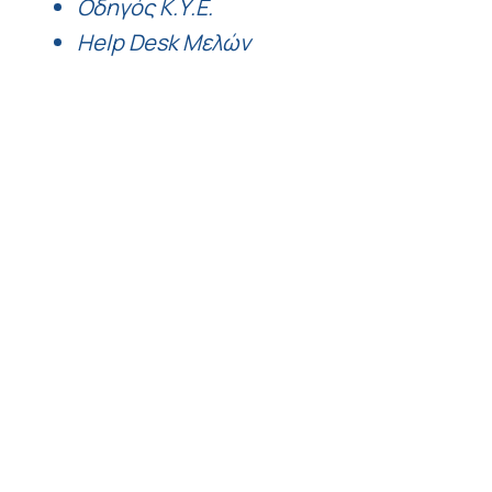
Οδηγός Κ.Υ.Ε.
Help Desk Μελών