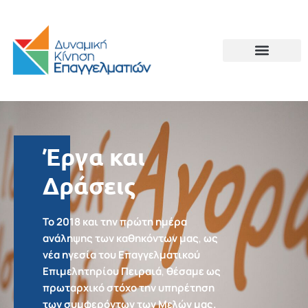
Έργα και
Δράσεις
Το 2018 και την πρώτη ημέρα
ανάληψης των καθηκόντων μας
,
ως
νέα ηγεσία του Επαγγελματικού
Επιμελητηρίου
Πειραιά
,
θέσαμε ως
πρωταρχικό στόχο την υπηρέτηση
των συμφερόντων των Μελών μας.