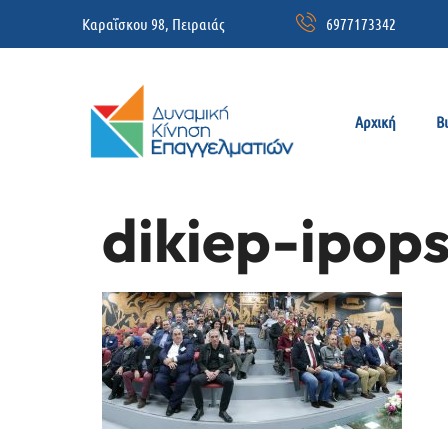
Καραΐσκου 98, Πειραιάς
6977173342
Αρχική
Β
dikiep-ipops