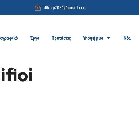
dikiep2024@gmail.com
ιογραφικό
Έργο
Προτάσεις
Υποψήφιοι
Νέα
ifioi