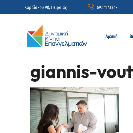
Καραΐσκου 98, Πειραιάς
6977173342
Αρχική
Β
giannis-vout