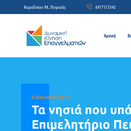
Καραΐσκου 98, Πειραιάς
6977173342
Αρχική
Β
6 December 2017
Τα νησιά που υπ
Επιμελητήριο Πε