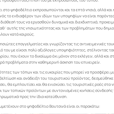
ε πρόσφατη συζήτησή του με εκπροσώπους του τύπου.
τι στο ψηφοδέλτιο εκπροσωπούνται και τα επτά νησιά, αλλά και 
νός το ενδιαφέρον των ιδίων των υποψηφίων να είναι παρόντε
 διάθεσή τους να εργασθούν δυναμικά και διεκδικητικά, προκει
θ΄αυτής της νησιωτικότητας και των προβλημάτων που δημιουρ
λουν κατά καιρούς.
ησιώτες επαγγελματίες και γνωρίζοντας τις αντικειμενικές του
 του με είκοσι πολύ αξιόλογες υποψηφιότητες, στέλνοντας ταυ
ηρίου, που έχουν το δικαίωμα όχι μόνον στο εκλέγειν, αλλά και 
βαρά προβλήματα στην καθημερινή άσκηση του επιχειρείν.
ότητες των τόπων και τις ευκαιρίες που μπορεί να προσφέρει 
 βελτίωση και ανάδειξη του τουριστικού προϊόντος, δεσμεύθηκε 
ει, θα εμπλουτίσει και θα ενισχύσει τις τουριστικές ροές στα
 των τοπικών προϊόντων με συντονισμένες κινήσεις σύνδεσής τ
ηρωματικά προς την ίδια κατεύθυνση.
μμετέχουν στο ψηφοδέλτιο Βουτσινά είναι οι παρακάτω: