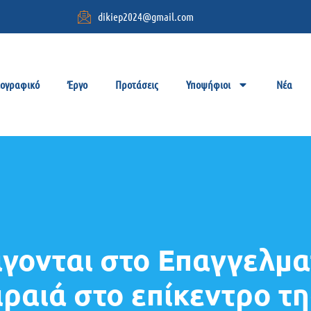
dikiep2024@gmail.com
ιογραφικό
Έργο
Προτάσεις
Υποψήφιοι
Νέα
άγονται στο Επαγγελμα
ιραιά στο επίκεντρο τ