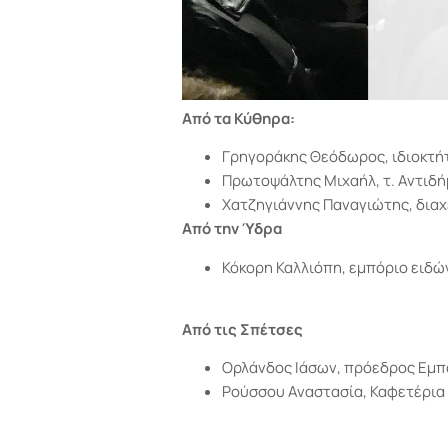
Από τα Κύθηρα
:
Γρηγοράκης Θεόδωρος, ιδιοκτή
Πρωτοψάλτης Μιχαήλ, τ. Αντιδ
Χατζηγιάννης Παναγιώτης, δια
Από την Ύδρα
Κόκορη Καλλιόπη, εμπόριο ειδώ
Από τις Σπέτσες
Ορλάνδος Ιάσων, πρόεδρος Εμπο
Ρούσσου Αναστασία, Καφετέρια