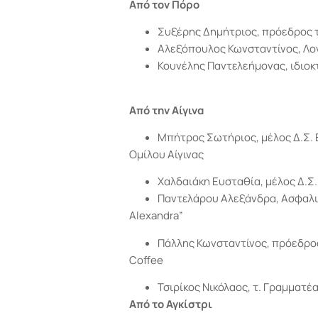
Από τον Πόρο
Συξέρης Δημήτριος, πρόεδρος 
Αλεξόπουλος Κωνσταντίνος, Λο
Κουνέλης Παντελεήμονας, ιδιοκ
Από την Αίγινα
Μπήτρος Σωτήριος, μέλος Δ.Σ.
Ομίλου Αίγινας
Χαλδαιάκη Ευσταθία, μέλος Δ.Σ
Παντελάρου Αλεξάνδρα, Ασφαλισ
Alexandra”
Πάλλης Κωνσταντίνος, πρόεδρος
Coffee
Τσιρίκος Νικόλαος, τ. Γραμματ
Από το Αγκίστρι