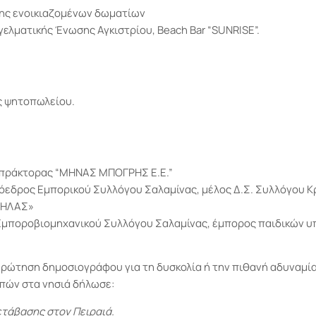
της ενοικιαζομένων δωματίων
ελματικής Ένωσης Αγκιστρίου, Beach Bar “SUNRISE”.
ς ψητοπωλείου.
 πράκτορας “ΜΗΝΑΣ ΜΠΟΓΡΗΣ Ε.Ε.”
όεδρος Εμπορικού Συλλόγου Σαλαμίνας, μέλος Δ.Σ. Συλλόγου 
ΪΔΗΛΑΣ»
 Εμποροβιομηχανικού Συλλόγου Σαλαμίνας, έμπορος παιδικών
ερώτηση δημοσιογράφου για τη δυσκολία ή την πιθανή αδυναμ
λπών στα νησιά δήλωσε:
ετάβασης στον Πειραιά.