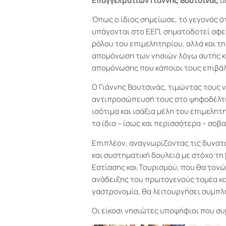
Επαγγελματιών
Γιάννης Βουτσινάς
σ
Όπως ο ίδιος σημείωσε, το γεγονός ό
υπάγονται στο ΕΕΠ, σηματοδοτεί αφε
ρόλου του επιμελητηρίου, αλλά και τη
απομόνωση των νησιών λόγω αυτής κα
απομόνωσης που κάποιοι τους επιβάλ
Ο Γιάννης Βουτσινάς, τιμώντας τους ν
αντιπροσώπευσή τους στο ψηφοδέλτιό
ισότιμα και ισάξια μέλη του επιμελητ
τα ίδια – ίσως και περισσότερα – σο
Επιπλέον, αναγνωρίζοντας τις δυνατ
και συστηματική δουλειά με στόχο τη
Εστίασης και Τουρισμού, που θα τονώσ
ανάδειξης του πρωτογενούς τομέα και
γαστρονομία, θα λειτουργήσει συμπλ
Οι είκοσι νησιώτες υποψήφιοι που συ