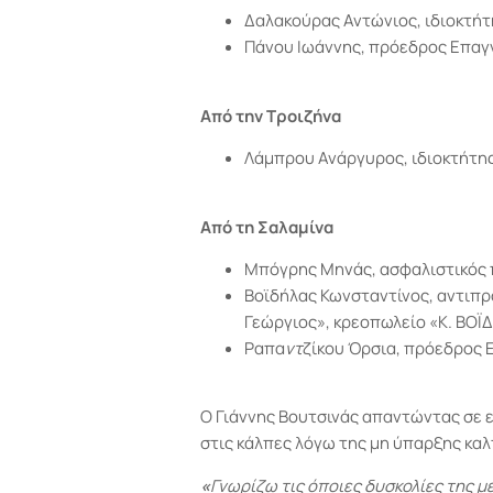
Δαλακούρας Αντώνιος, ιδιοκτή
Πάνου Ιωάννης, πρόεδρος Επαγγ
Από την Τροιζήνα
Λάμπρου Ανάργυρος, ιδιοκτήτη
Από τη Σαλαμίνα
Μπόγρης Μηνάς, ασφαλιστικός
Βοϊδήλας Κωνσταντίνος, αντιπρ
Γεώργιος», κρεοπωλείο «Κ. ΒΟ
Ραπα
ντ
ζίκου Όρσια, πρόεδρος
Ο Γιάννης Βουτσινάς απαντώντας σε 
στις κάλπες λόγω της μη ύπαρξης κα
«
Γνωρίζω τις όποιες δυσκολίες της μ