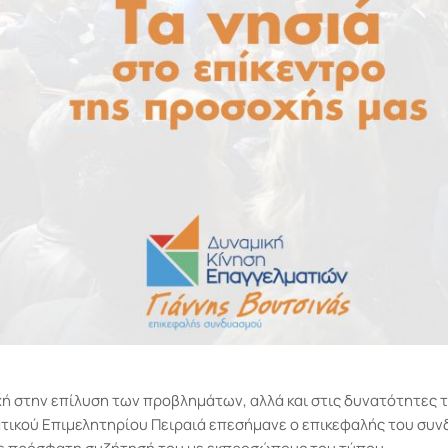
χή στην επίλυση των προβλημάτων, αλλά και στις δυνατότητες 
ατικού Επιμελητηρίου Πειραιά επεσήμανε ο επικεφαλής του συ