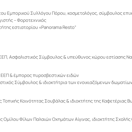
του Εμπορικού Συλλόγου Πόρου, κοσμετολόγος, σύμβουλος επι
γιστής – Φοροτεχνικός
τήτης εστιατορίου «Panorama Resto”
 ΕΕΠ, Ασφαλιστικός Σύμβουλος & υπεύθυνος χώρου εστίασης Να
. ΕΕΠ & έμπορος πυροσβεστικών ειδών
τικός Σύμβουλος & ιδιοκτήτρια των ενοικιαζόμενων δωματίων 
 Τοπικής Κοινότητας Σουβάλας & ιδιοκτήτης της Καφετέριας Bu
έας Ομίλου Φίλων Παλαιών Οχημάτων Αίγινας, ιδιοκτήτης Σχολής