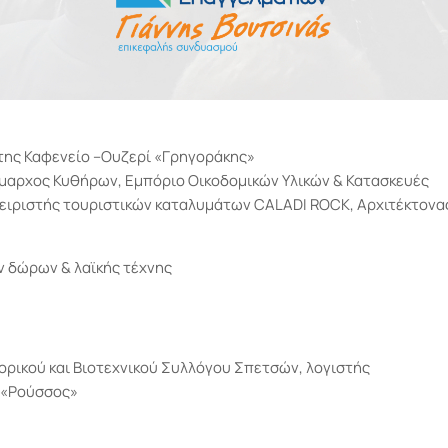
της Καφενείο –Ουζερί «Γρηγοράκης»
ήμαρχος Κυθήρων, Εμπόριο Οικοδομικών Υλικών & Κατασκευές
χειριστής τουριστικών καταλυμάτων CALADI ROCK, Αρχιτέκτονα
ν δώρων & λαϊκής τέχνης
ρικού και Βιοτεχνικού Συλλόγου Σπετσών, λογιστής
 «Ρούσσος»