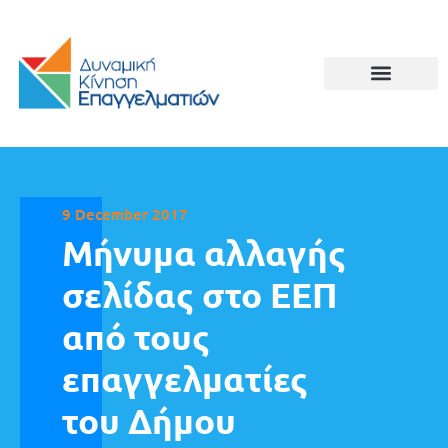
9 December 2017
Μήνυμα αλλαγής
σελίδας στο ΕΕΠ
από τους
επαγγελματίες
του Δήμου