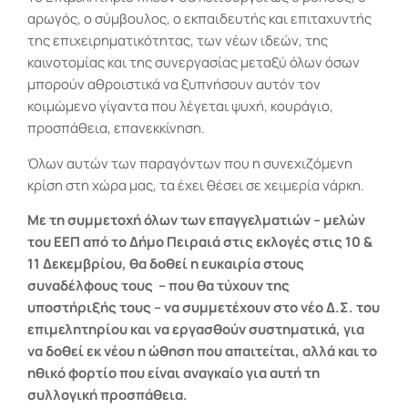
αρωγός, ο σύμβουλος, ο εκπαιδευτής και επιταχυντής
της επιχειρηματικότητας, των νέων ιδεών, της
καινοτομίας και της συνεργασίας μεταξύ όλων όσων
μπορούν αθροιστικά να ξυπνήσουν αυτόν τον
κοιμώμενο γίγαντα που λέγεται ψυχή, κουράγιο,
προσπάθεια, επανεκκίνηση.
Όλων αυτών των παραγόντων που η συνεχιζόμενη
κρίση στη χώρα μας, τα έχει θέσει σε χειμερία νάρκη.
Με τη συμμετοχή όλων των επαγγελματιών – μελών
του ΕΕΠ από το Δήμο Πειραιά στις εκλογές στις 10 &
11 Δεκεμβρίου, θα δοθεί η ευκαιρία στους
συναδέλφους τους
– που θα τύχουν της
υποστήριξής τους – να συμμετέχουν στο νέο Δ.Σ. του
επιμελητηρίου και να εργασθούν συστηματικά, για
να δοθεί εκ νέου η ώθηση που απαιτείται, αλλά και το
ηθικό φορτίο που είναι αναγκαίο για αυτή τη
συλλογική προσπάθεια.