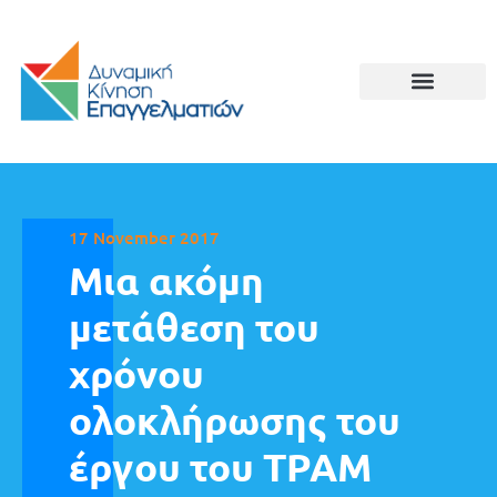
17 November 2017
Μια ακόμη
μετάθεση του
χρόνου
ολοκλήρωσης του
έργου του ΤΡΑΜ