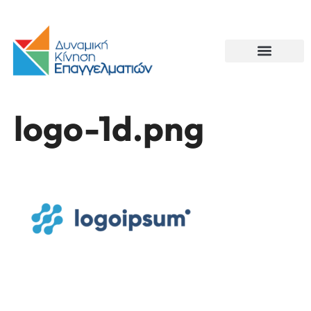
logo-1d.png