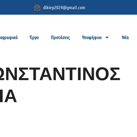
dikiep2024@gmail.com
ιογραφικό
Έργο
Προτάσεις
Υποψήφιοι
Νέα
ΩΝΣΤΑΝΤΙΝΟΣ
ΙΑ