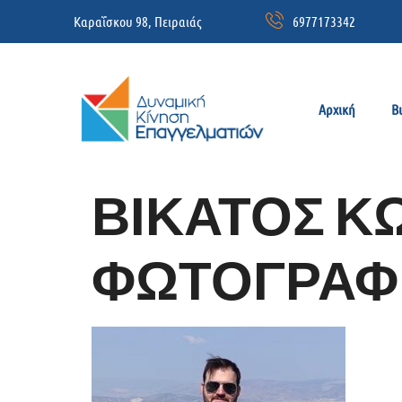
Καραΐσκου 98, Πειραιάς
6977173342
Αρχική
Β
ΒΙΚΑΤΟΣ Κ
ΦΩΤΟΓΡΑΦ