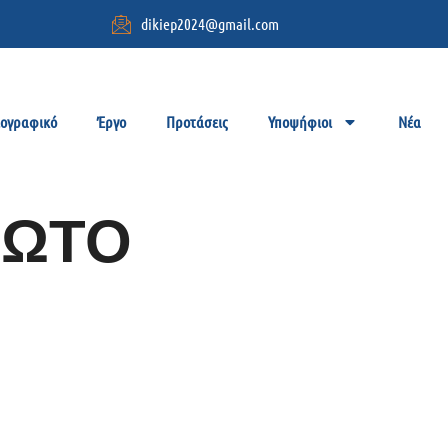
dikiep2024@gmail.com
ιογραφικό
Έργο
Προτάσεις
Υποψήφιοι
Νέα
ΦΩΤΟ