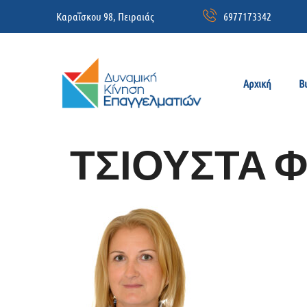
Καραΐσκου 98, Πειραιάς
6977173342
Αρχική
Β
ΤΣΙΟΥΣΤΑ 