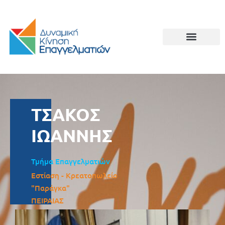
ΤΣΑΚΟΣ
ΙΩΑΝΝΗΣ
Τμήμα Επαγγελματιών
Εστίαση - Κρεατοπωλείο
"Παράγκα"
ΠΕΙΡΑΙΑΣ