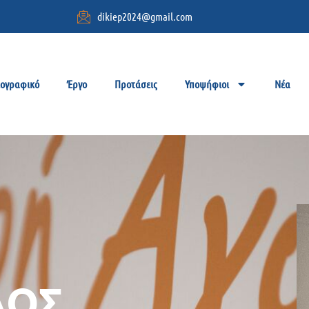
dikiep2024@gmail.com
ιογραφικό
Έργο
Προτάσεις
Υποψήφιοι
Νέα
ΛΟΣ