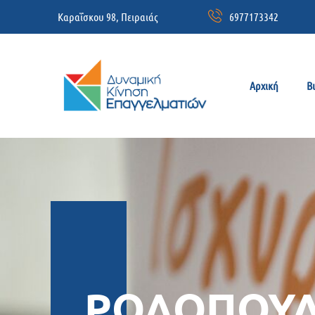
Καραΐσκου 98, Πειραιάς
6977173342
Αρχική
Β
ΡΟΔΟΠΟΥ