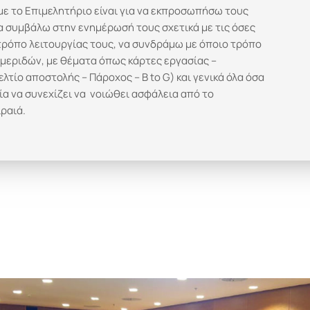
ε το Επιμελητήριο είναι για να εκπροσωπήσω τους
να συμβάλω στην ενημέρωσή τους σχετικά με τις όσες
τρόπο λειτουργίας τους, να συνδράμω με όποιο τρόπο
μεριδών, με θέματα όπως κάρτες εργασίας –
λτίο αποστολής – Πάροχος – B to G) και γενικά όλα όσα
α να συνεχίζει να νοιώθει ασφάλεια από το
ραιά.