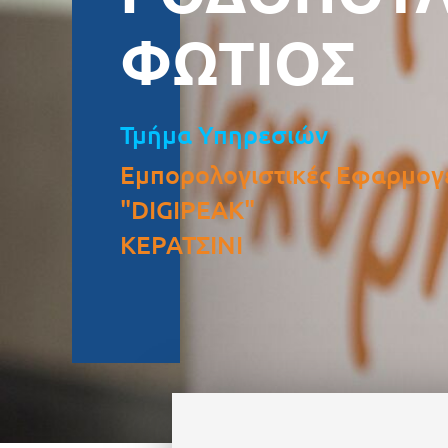
ΦΩΤΙΟΣ
Τμήμα Υπηρεσιών
Εμπορολογιστικές Εφαρμογ
"DIGIPEAK"
ΚΕΡΑΤΣΙΝΙ