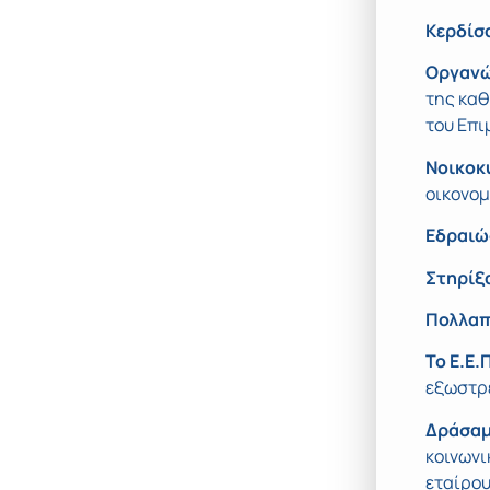
Κερδίσα
Οργανώ
της κα
του Επι
Νοικοκ
οικονομ
Εδραιώ
Στηρίξ
Πολλαπ
Το Ε.Ε.
εξωστρ
Δράσαμ
κοινωνι
εταίρου