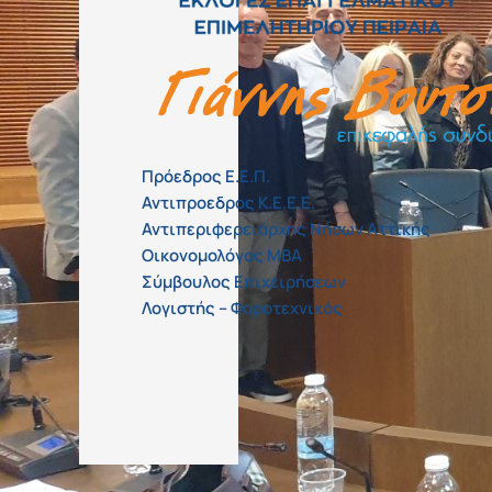
Πρόεδρος Ε.Ε.Π.
Αντιπροεδρος Κ.Ε.Ε.Ε.
Αντιπεριφερειάρχης Νήσων Αττικής
Οικονομολόγος MBA
Σύμβουλος Επιχειρήσεων
Λογιστής – Φοροτεχνικός