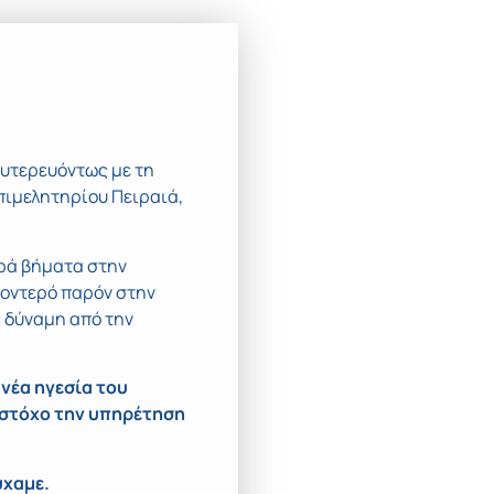
ευτερευόντως με τη
πιμελητηρίου Πειραιά,
ερά βήματα στην
ροντερό παρόν στην
ς δύναμη από την
 νέα ηγεσία του
στόχο την υπηρέτηση
ύχαμε.