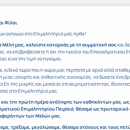
αι Φίλοι
ων εκλογών στο Επιμελητήριό μας ήρθε!
α Μέλη μας, καλείστε καταρχάς με τη συμμετοχή
σας
και δ
ς, να επιβραβεύσετε ή όχι την ηγεσία του Επαγγελματικού Ε
ίας είχα την τιμή να ηγούμαι.
ε, ειδικά τώρα που η χώρα μας περπατά με αργά αλλά σταθ
η μιας ισχυρής και ανθεκτικής οικονομίας, να δώσετε ένα β
ιξη της μικρής και μεσαίας επιχειρηματικότητας, δίνοντα
σας στο Επιμελητήριό μας.
8 και την πρώτη ημέρα ανάληψης των καθηκόντων μας
,
ως
λματικού Επιμελητηρίου
Πειραιά
,
θέσαμε ως πρωταρχικό 
μφερόντων των Μελών μας.
αμε, τρέξαμε, μεγαλώσαμε, θέσαμε στόχους και τους πετ