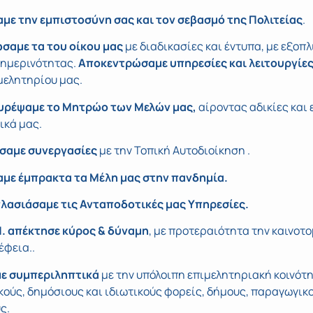
με την εμπιστοσύνη σας και τον σεβασμό της Πολιτείας
.
σαμε τα του οίκου μας
με διαδικασίες και έντυπα, με εξοπ
θημερινότητας.
Αποκεντρώσαμε υπηρεσίες και λειτουργίε
μελητηρίου μας.
υρέψαμε το Μητρώο των Μελών μας,
αίροντας αδικίες και 
ικά μας.
σαμε συνεργασίες
με την Τοπική Αυτοδιοίκηση .
αμε έμπρακτα τα Μέλη μας στην πανδημία.
λασιάσαμε τις Ανταποδοτικές μας Υπηρεσίες.
Π. απέκτησε κύρος & δύναμη
, με προτεραιότητα την καινοτο
έφεια..
ε συμπεριληπτικά
με την υπόλοιπη επιμελητηριακή κοινότη
κούς, δημόσιους και ιδιωτικούς φορείς, δήμους, παραγωγικ
ς.