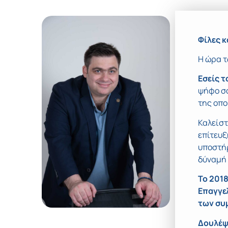
Φίλες κ
Η ώρα τ
Εσείς τ
ψήφο σα
της οπο
Καλείστ
επίτευξ
υποστήρ
δύναμή 
Το 201
Επαγγε
των συ
Δουλέψ