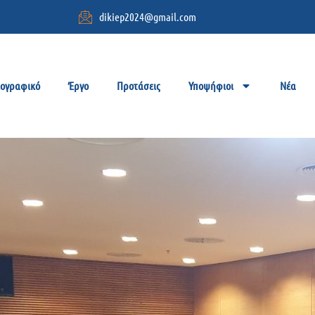
dikiep2024@gmail.com
ιογραφικό
Έργο
Προτάσεις
Υποψήφιοι
Νέα