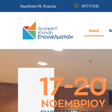
Καραΐσκου 98, Πειραιάς
6977173342
Αρχική
Β