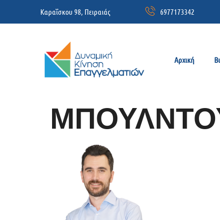
Καραΐσκου 98, Πειραιάς
6977173342
Αρχική
Β
ΜΠΟΥΛΝΤΟ