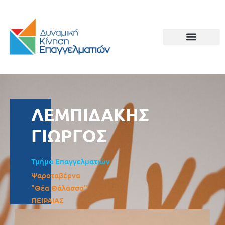
ΛΕΜΠΙΔΑΚΗΣ
ΓΙΩΡΓΟΣ
Τμήμα Επαγγελματιών
Ψαροταβέρνα
"Θέα Θάλασσα"
ΠΕΙΡΑΙΑΣ