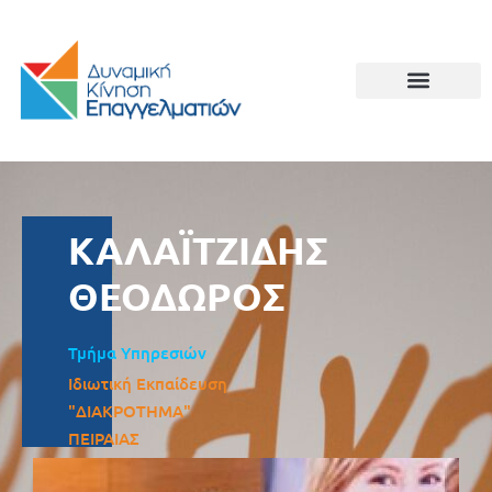
ΚΑΛΑΪΤΖΙΔΗΣ
ΘΕΟΔΩΡΟΣ
Τμήμα Υπηρεσιών
Ιδιωτική Εκπαίδευση
"ΔΙΑΚΡΟΤΗΜΑ"
ΠΕΙΡΑΙΑΣ