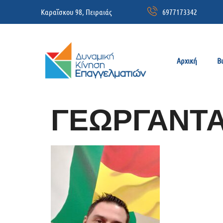
Καραΐσκου 98, Πειραιάς
6977173342
Αρχική
Β
ΓΕΩΡΓΑΝΤΑ