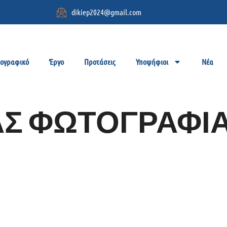
dikiep2024@gmail.com
ιογραφικό
Έργο
Προτάσεις
Υποψήφιοι
Νέα
Σ ΦΩΤΟΓΡΑΦΙ