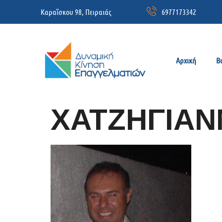
Καραΐσκου 98, Πειραιάς
6977173342
Αρχική
Β
ΧΑΤΖΗΓΙΑΝ