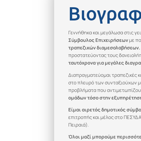
Βιογραφ
Γεννήθηκα και μεγάλωσα στις γει
Σύμβουλος Επιχειρήσεων
με πο
τραπεζικών
διαμεσολαβήσεων.
προστατεύοντας τους δανειολήπ
ταυτόχρονα για μεγάλες διαγρ
Διαπραγματεύομαι τραπεζικές κα
στο πλευρό των συνταξιούχων μ
προβλήματα που αντιμετωπίζου
ομάδων τόσο στην εξυπηρέτηση
Είμαι αιρετός δημοτικός σύμβ
επιτροπής και μέλος στο ΠΕΣΥΔ
Πειραιά).
Όλοι μαζί μπορούμε περισσότερ