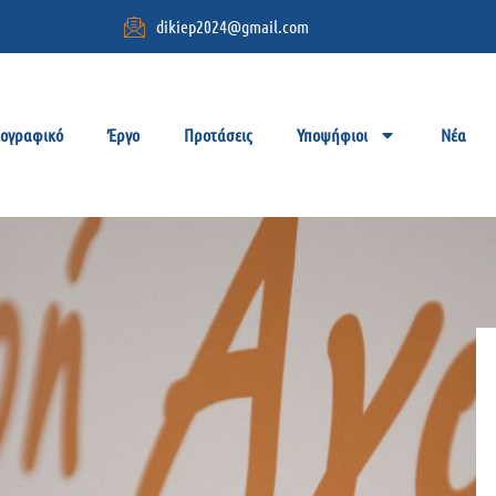
dikiep2024@gmail.com
ιογραφικό
Έργο
Προτάσεις
Υποψήφιοι
Νέα