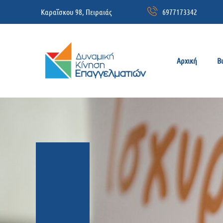
Καραΐσκου 98, Πειραιάς
6977173342
Αρχική
Β