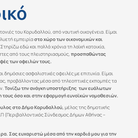
ικό
τονιές του Κορυδαλλού, από ναυτική οικογένεια. Είμαι
λυετή εμπειρία
στο χώρο των οικονομικών και
Στηρίζω εδώ και πολλά χρόνια τη λαϊκή κατοικία,
τες από τους πλειστηριασμούς,
προσπαθώντας
αφές των
οφειλών τους.
ι δημόσιες ασφαλιστικές οφειλές με επιτυχία. Είμαι
ας, προβάλλοντας μέσα από τηλεοπτικές εκπομπές τα
ν.
Τονίζω την ανάγκη υποστήριξης των ευάλωτων
 τους όσο και στην εφαρμογή ευνοϊκών νομοθεσιών.
ουλος στο Δήμο Κορυδαλλού,
μέλος της δημοτικής
ΑΠ (Περιβαλλοντικός Σύνδεσμος Δήμων Αθήνας –
α. Σας ευχαριστώ μέσα από την καρδιά μου για την