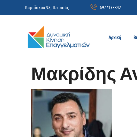
Καραΐσκου 98, Πειραιάς
6977173342
Αρχική
Β
Μακρίδης 