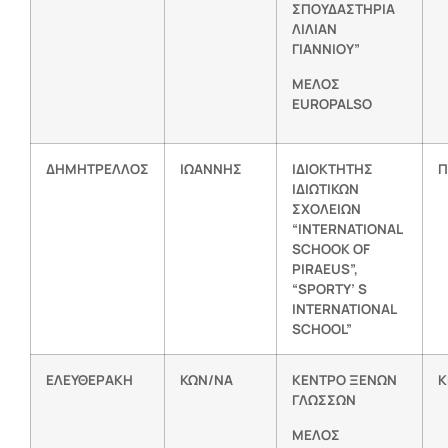
ΣΠΟΥΔΑΣΤΗΡΙΑ
ΛΙΛΙΑΝ
ΓΙΑΝΝΙΟΥ”
ΜΕΛΟΣ
EUROPALSO
ΔΗΜΗΤΡΕΛΛΟΣ
ΙΩΑΝΝΗΣ
ΙΔΙΟΚΤΗΤΗΣ
Π
ΙΔΙΩΤΙΚΩΝ
ΣΧΟΛΕΙΩΝ
“INTERNATIONAL
SCHOOK OF
PIRAEUS”,
“SPORTY’ S
INTERNATIONAL
SCHOOL”
ΕΛΕΥΘΕΡΑΚΗ
ΚΩΝ/ΝΑ
ΚΕΝΤΡΟ ΞΕΝΩΝ
Κ
ΓΛΩΣΣΩΝ
ΜΕΛΟΣ