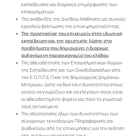
εκπαίδευσης και διαρκούς επιμόρφωσης των
επαγγελματιών
Της ανάδειξης της Δια Βίου Μάθησης ως συνεχές
εργαλείο βελτίωσης της επιχειρηματικότητας
Της προστασίας του επιχειρείν στην ιδιωτική
εκπαίδευση και της οριστικής λύσης στα
προβλήματα που δημιουργεί η διαρκώς
αυξανόμενη παραοικονομία του κλάδου
Της αδειοδότησης των Επαγγελματικών Χώρων
της Εκπαίδευσης και των Οικοδιδασκάλων από
τον Ε.Ο.Π.Π.Ε.Π και της δημιουργίας Δημόσιου
Μητρώου, ώστε να δίνεται η δυνατότητα στους
γονείς να γνωρίζουν και να ελέγχουν ποιοι είναι
οι αδειοδοτημένοι φορείς και ποιο το γνωστικό
τους αντικείμενο.
Της αξιοποίησης όλων των δυνατοτήτων των
σύγχρονων τεχνολογιών Πληροφορικής και
Διαδικτύου από τις επιχειρήσεις για την αύξηση
της ανταγωνιστικότητάς τους.