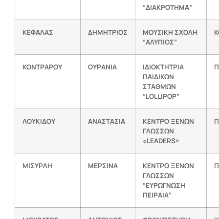
“ΔΙΑΚΡΟΤΗΜΑ”
ΚΕΦΑΛΑΣ
ΔΗΜΗΤΡΙΟΣ
ΜΟΥΣΙΚΗ ΣΧΟΛΗ
Κ
“ΑΛΥΠΙΟΣ”
ΚΟΝΤΡΑΡΟΥ
ΟΥΡΑΝΙΑ
ΙΔΙΟΚΤΗΤΡΙΑ
Π
ΠΑΙΔΙΚΩΝ
ΣΤΑΘΜΩΝ
“LOLLIPOP”
ΛΟΥΚΙΔΟΥ
ΑΝΑΣΤΑΣΙΑ
ΚΕΝΤΡΟ ΞΕΝΩΝ
Π
ΓΛΩΣΣΩΝ
«LEADERS»
ΜΙΣΥΡΛΗ
ΜΕΡΣΙΝΑ
ΚΕΝΤΡΟ ΞΕΝΩΝ
Π
ΓΛΩΣΣΩΝ
“ΕΥΡΩΓΝΩΣΗ
ΠΕΙΡΑΙΑ”