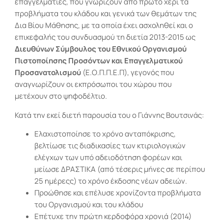
επαγγελματίες, που γνωρίζουν από πρώτο χέρι τα
προβλήματα του κλάδου και γενικά των θεμάτων της
Δια Βίου Μάθησης, με τα οποία έχει ασχοληθεί και ο
επικεφαλής του συνδυασμού τη διετία 2013-2015 ως
Διευθύνων Σύμβουλος του Εθνικού Οργανισμού
Πιστοποίησης Προσόντων και Επαγγελματικού
Προσανατολισμού
(Ε.Ο.Π.Π.Ε.Π), γεγονός που
αναγνωρίζουν οι εκπρόσωποι του χώρου που
μετέχουν στο ψηφοδέλτιο.
Κατά την εκεί διετή παρουσία του ο Γιάννης Βουτσινάς:
Ελαχιστοποίησε το χρόνο ανταπόκρισης,
βελτίωσε τις διαδικασίες των κτιριολογικών
ελέγχων των υπό αδειοδότηση φορέων και
μείωσε ΔΡΑΣΤΙΚΑ (από τέσερις μήνες σε περίπου
25 ημέρεςς) το χρόνο έκδοσης νέων αδειών.
Προώθησε και επέλυσε χρονίζοντα προβλήματα
του Οργανισμού και του κλάδου
Επέτυχε την πρώτη κερδοφόρα χρονιά (2014)