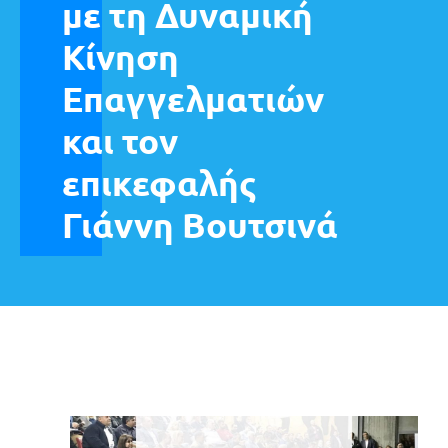
με τη Δυναμική
Κίνηση
Επαγγελματιών
και τον
επικεφαλής
Γιάννη Βουτσινά