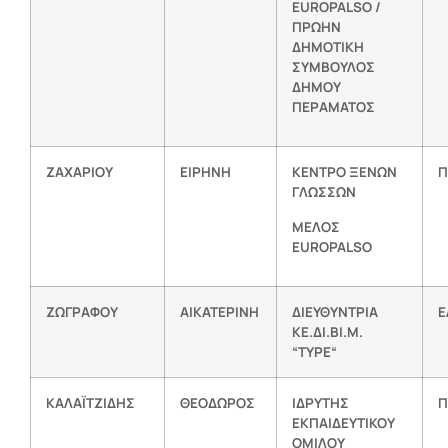
EUROPALSO /
ΠΡΩΗΝ
ΔΗΜΟΤΙΚΗ
ΣΥΜΒΟΥΛΟΣ
ΔΗΜΟΥ
ΠΕΡΑΜΑΤΟΣ
ΖΑΧΑΡΙΟΥ
ΕΙΡΗΝΗ
ΚΕΝΤΡΟ ΞΕΝΩΝ
Π
ΓΛΩΣΣΩΝ
ΜΕΛΟΣ
EUROPALSO
ΖΩΓΡΑΦΟΥ
ΑΙΚΑΤΕΡΙΝΗ
ΔΙΕΥΘΥΝΤΡΙΑ
Ε
ΚΕ.ΔΙ.ΒΙ.Μ.
“
TYPE
“
ΚΑΛΑΪΤΖΙΔΗΣ
ΘΕΟΔΩΡΟΣ
ΙΔΡΥΤΗΣ
Π
ΕΚΠΑΙΔΕΥΤΙΚΟΥ
ΟΜΙΛΟΥ