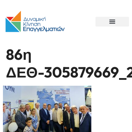
86η
ΔΕΘ-305879669_2