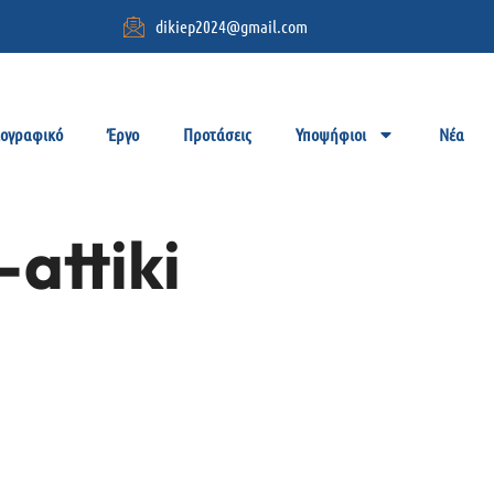
dikiep2024@gmail.com
ιογραφικό
Έργο
Προτάσεις
Υποψήφιοι
Νέα
-attiki