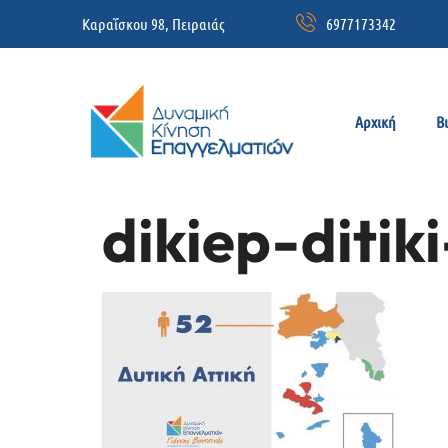
Καραΐσκου 98, Πειραιάς
6977173342
Αρχική
Β
dikiep-ditiki