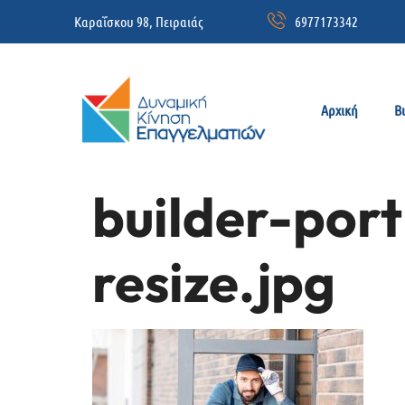
Καραΐσκου 98, Πειραιάς
6977173342
Αρχική
Β
builder-por
resize.jpg