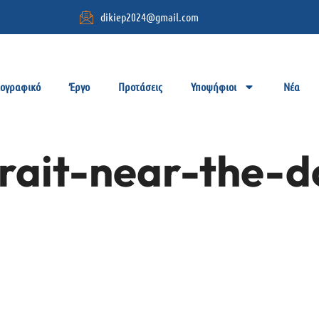
dikiep2024@gmail.com
ιογραφικό
Έργο
Προτάσεις
Υποψήφιοι
Νέα
trait-near-the-d