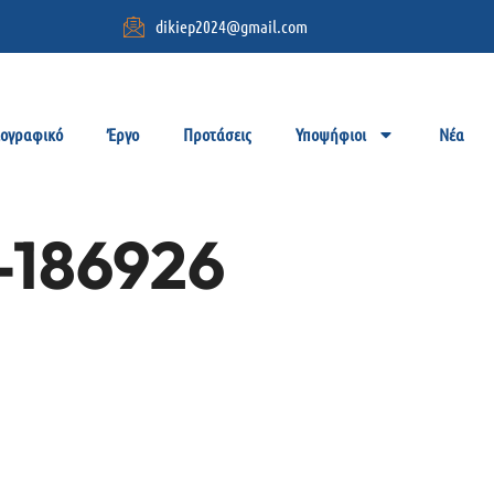
dikiep2024@gmail.com
ιογραφικό
Έργο
Προτάσεις
Υποψήφιοι
Νέα
-186926