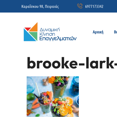
Καραΐσκου 98, Πειραιάς
6977173342
Αρχική
Β
brooke-lark