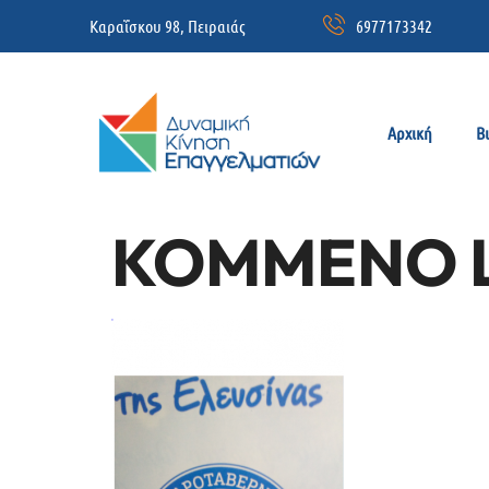
Καραΐσκου 98, Πειραιάς
6977173342
Αρχική
Β
KOMMENO 