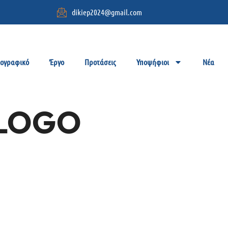
dikiep2024@gmail.com
ιογραφικό
Έργο
Προτάσεις
Υποψήφιοι
Νέα
LOGO