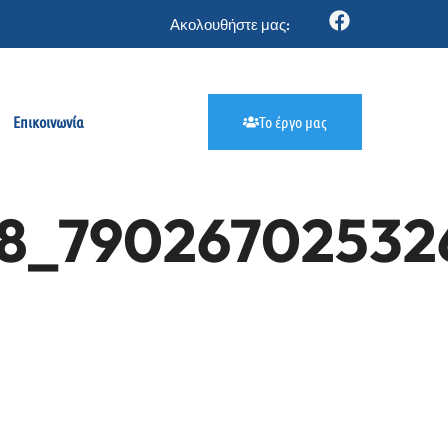
Ακολουθήστε μας:
Επικοινωνία
Το έργο μας
8_790267025326