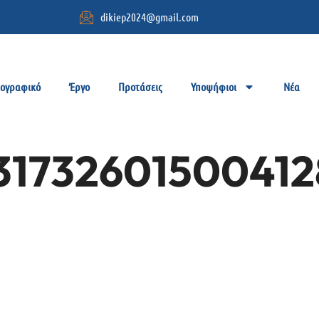
dikiep2024@gmail.com
ιογραφικό
Έργο
Προτάσεις
Υποψήφιοι
Νέα
31732601500412