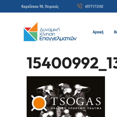
Καραΐσκου 98, Πειραιάς
6977173342
Αρχική
Β
15400992_1