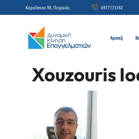
Καραΐσκου 98, Πειραιάς
6977173342
Αρχική
Β
Xouzouris Io