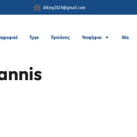
dikiep2024@gmail.com
ιογραφικό
Έργο
Προτάσεις
Υποψήφιοι
Νέα
annis