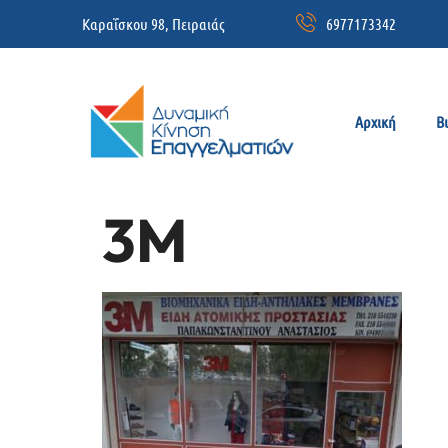
Καραΐσκου 98, Πειραιάς
6977173342
Αρχική
Β
3M