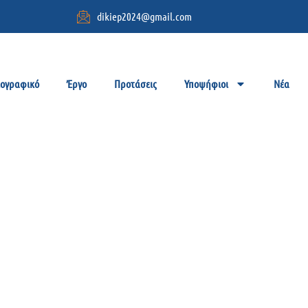
dikiep2024@gmail.com
ιογραφικό
Έργο
Προτάσεις
Υποψήφιοι
Νέα