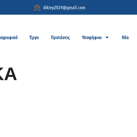
dikiep2024@gmail.com
ιογραφικό
Έργο
Προτάσεις
Υποψήφιοι
Νέα
ΚΑ