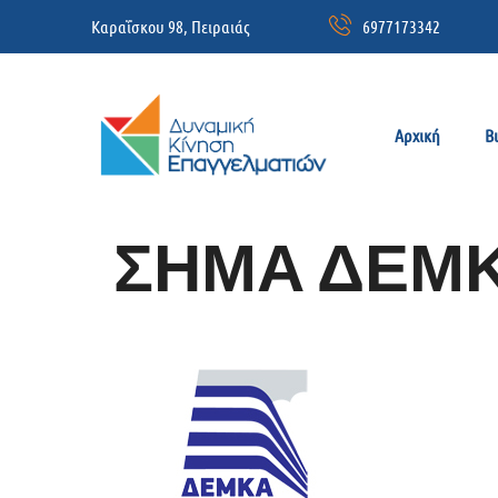
Καραΐσκου 98, Πειραιάς
6977173342
Αρχική
Β
ΣΗΜΑ ΔΕΜ