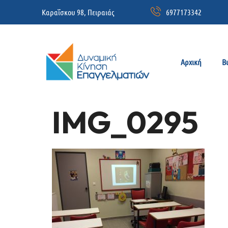
Καραΐσκου 98, Πειραιάς
6977173342
Αρχική
Β
IMG_0295