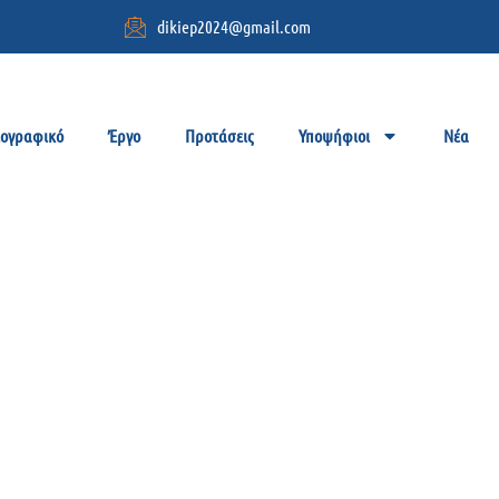
dikiep2024@gmail.com
ιογραφικό
Έργο
Προτάσεις
Υποψήφιοι
Νέα