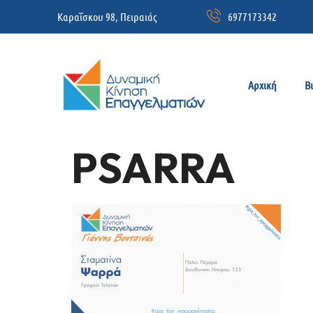
Καραΐσκου 98, Πειραιάς
6977173342
Αρχική
Β
PSARRA