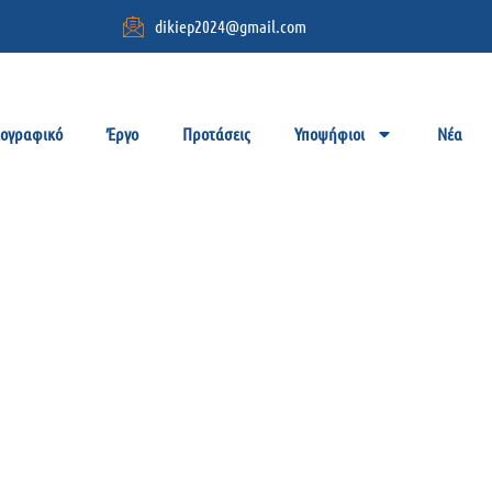
dikiep2024@gmail.com
ιογραφικό
Έργο
Προτάσεις
Υποψήφιοι
Νέα