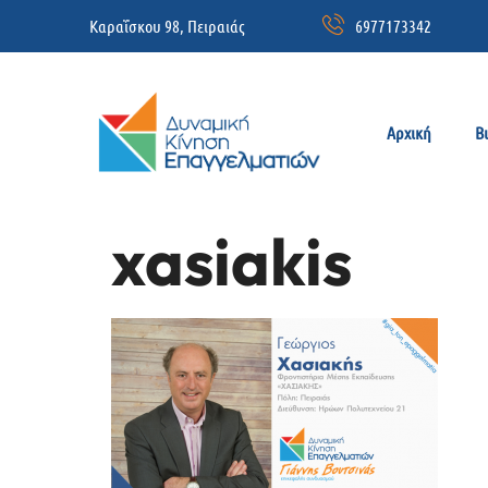
Καραΐσκου 98, Πειραιάς
6977173342
Αρχική
Β
xasiakis