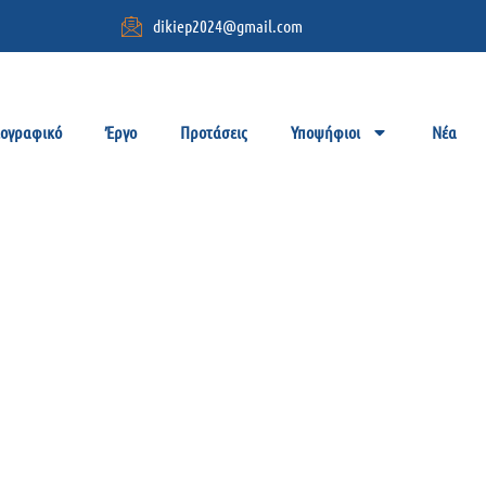
dikiep2024@gmail.com
ιογραφικό
Έργο
Προτάσεις
Υποψήφιοι
Νέα