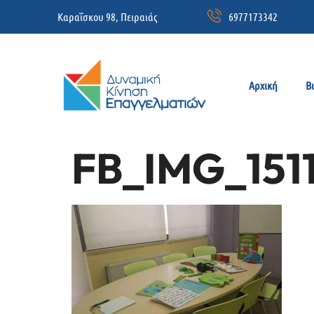
Καραΐσκου 98, Πειραιάς
6977173342
Αρχική
Β
FB_IMG_151