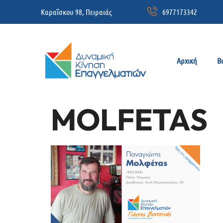
Καραΐσκου 98, Πειραιάς
6977173342
Αρχική
Β
MOLFETAS