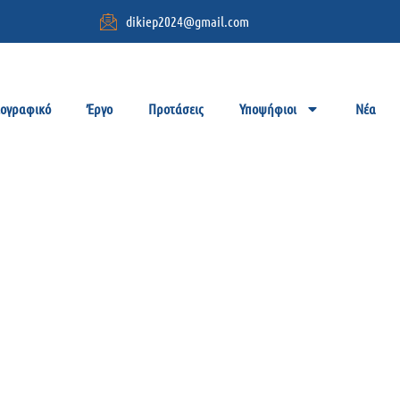
dikiep2024@gmail.com
ιογραφικό
Έργο
Προτάσεις
Υποψήφιοι
Νέα