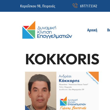
Καραΐσκου 98, Πειραιάς
6977173342
Αρχική
Β
KOKKORIS