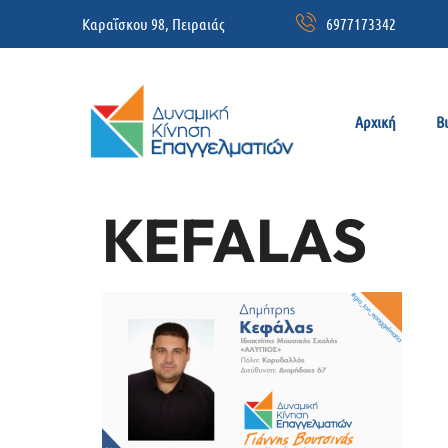
Καραΐσκου 98, Πειραιάς
6977173342
Αρχική
Β
KEFALAS