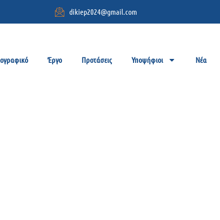
dikiep2024@gmail.com
ιογραφικό
Έργο
Προτάσεις
Υποψήφιοι
Νέα