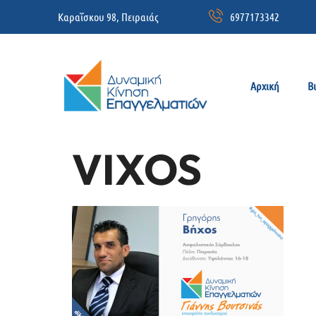
Καραΐσκου 98, Πειραιάς
6977173342
Αρχική
Β
VIXOS