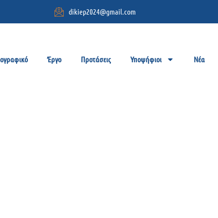
dikiep2024@gmail.com
ιογραφικό
Έργο
Προτάσεις
Υποψήφιοι
Νέα