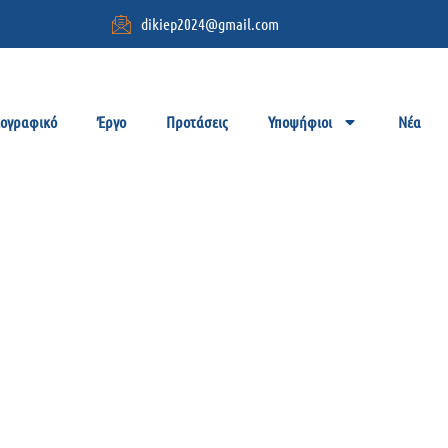
dikiep2024@gmail.com
ιογραφικό
Έργο
Προτάσεις
Υποψήφιοι
Νέα